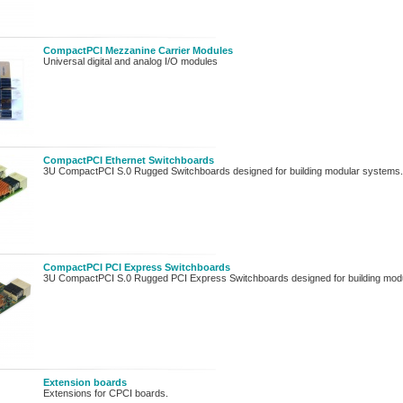
CompactPCI Mezzanine Carrier Modules
Universal digital and analog I/O modules
CompactPCI Ethernet Switchboards
3U CompactPCI S.0 Rugged Switchboards designed for building modular systems.
CompactPCI PCI Express Switchboards
3U CompactPCI S.0 Rugged PCI Express Switchboards designed for building mod
Extension boards
Extensions for CPCI boards.